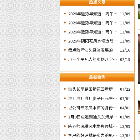
热点文章
2026年运势早知道：丙午年
11/09
运势不好的4个出生日期之
2026年运势早知道：丙午年
11/09
二‘壬子’ 日
运势不好的4个出生日期之
2026年运势早知道：丙午年
11/08
四‘庚子’ 日
运势不好的4个日期出生人
2026年阴阳宅风水修造动土
11/09
之一‘戊子’ 日
入宅择吉需知
盘点败坏汕头经济发展的四
12/16
次处人为风水破局
用一个平凡人的实例八字论
02/19
断2026马年的流年运势
最新案例
汕头长平路国新花园看房
07/22
准！准！准！庚子日元生人
07/01
丙午流年的运势判断实例：
以公司专职风水师的身份应
04/01
邀出席《星橙网络科技公
3月8日应邀到汕头东海岸新
03/09
司》成立5周年庆典
城为朋友的亲戚堪舆住房风
陈老师深耕风水堪舆领域四
12/09
水
十余载
客户的好评就是实力的见
12/07