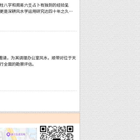
柱八字和周易六爻占卜有独到的经验见
更是深耕风水学运用研究达四十年之久，
建议，客户遍布全国及港澳台新马泰各地
靠时间沉淀出来的，而实力与信誉则是从
会觉得能找到陈洲先生亲自为你提供服
的邀请，为其调理办公室风水，顺带对位于天
行全面的勘察评估。