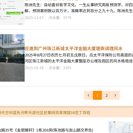
陈洲先生：自幼喜好易学文化，一生从事研究周易预测学，对四
解，预测案例数以百万计，准确率达到百分之九十九，陈洲先生
为各行业客户群的阴阳宅风水勘舆与调理提供了切实可靠有效的
2025-12-07
点击量：3578
各个行业人群，深得海内外众多客户的一致好评。学术和经验是
客户的好评中得到的，看看下面这些冰山一角的客户好评，你就
务，就是你人生好运及福分的开始…
应邀到广州珠江新城太平洋金融大厦堪舆调理风水
2025年8月27日农历七月初五戊辰日，应太平洋保险公司高层
河区珠江新城的太平洋金融大厦整座办公楼及园区的风水格局进
2025-10-28
点击量：3205
1
2
腾讯空间
蓝色河畔
天涯社区
赶集网
百度
搜狐
58
豆丁
百姓
35号《金丽雅轩》1栋203房(珠池路与嵩山路交界处)