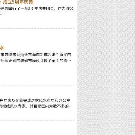
》成立5周年庆典
韶关总部举行了一场5周年庆典团会，作为该公
…
水
友的亲戚邀求到汕头东海岸新城为她们新买的
房后续正确的装修布局设计做了全面的指
户居家及企业完成居家风水布局和办公室
最具权威风水专家。并且是国内为数不多的资
案例达二、三十万例以上，准确率在98%