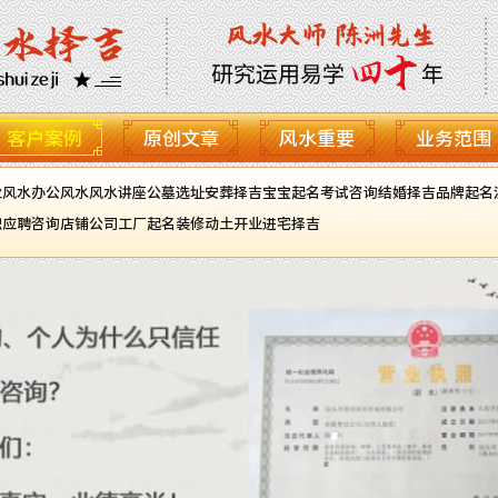
客户案例
原创文章
风水重要
业务范围
业风水
办公风水
风水讲座
公墓选址
安葬择吉
宝宝起名
考试咨询
结婚择吉
品牌起名
职应聘咨询
店铺公司工厂起名
装修动土开业进宅择吉