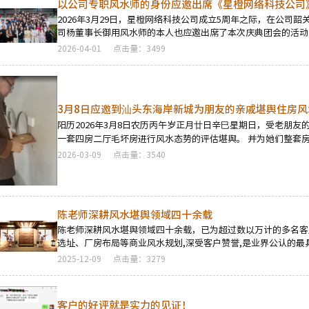
以公司专职风水师的身份应邀出席《星橙网络科技公司
2026年3月29日，星橙网络科技公司成立5周年之际，在公司
司杨董事长御用风水师的本人也应邀出席了本次庆典团会的活动
2026-04-01
点击量：3499
3月8日应邀到汕头东海岸新城为朋友的亲戚堪舆住房风
阳历2026年3月8日农历丙午岁正月廿日辛巳星期日，受老朋
一套四房二厅毛坏房进行风水态势的评估堪舆。 并为她们整套
导。
2026-03-09
点击量：3540
陈老师深耕风水堪舆领域四十余载
陈老师深耕风水堪舆领域四十余载，已为超过数以万计的多名客
选址、厂房布局等商业风水规划,深受客户赞誉,是业界公认的
深四柱周易预测师，在四十余年的预测生涯中，四柱及周易预测
2025-12-09
点击量：3279
以上。
客户的好评就是实力的见证！