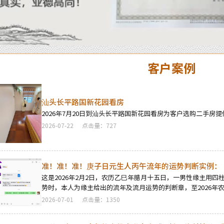
客户案例
汕头长平路国新花园看房
2026年7月20日到汕头长平路国新花园看房为客户选购二手房
2026-07-22
点击量：727
准！准！准！庚子日元生人丙午流年的运势判断实例：
这是2026年2月2日，农历乙巳年腊月十五日，一男性缘主用四
势时，本人为缘主给出的流年及流月运势的判断章，至2026年
准确度的微信信息，就一个字：准！
2026-07-01
点击量：1350