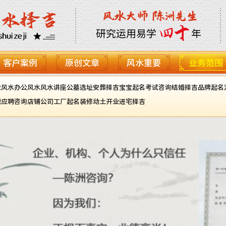
客户案例
原创文章
风水重要
业务范围
业风水
办公风水
风水讲座
公墓选址
安葬择吉
宝宝起名
考试咨询
结婚择吉
品牌起名
职应聘咨询
店铺公司工厂起名
装修动土开业进宅择吉