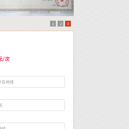
1
2
3
元/次