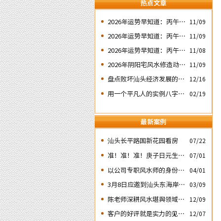
热点文章
2026年运势早知道：丙午年
11/09
运势不好的4个出生日期之
2026年运势早知道：丙午年
11/09
二‘壬子’ 日
运势不好的4个出生日期之
2026年运势早知道：丙午年
11/08
四‘庚子’ 日
运势不好的4个日期出生人
2026年阴阳宅风水修造动土
11/09
之一‘戊子’ 日
入宅择吉需知
盘点败坏汕头经济发展的四
12/16
次处人为风水破局
用一个平凡人的实例八字论
02/19
断2026马年的流年运势
最新案例
汕头长平路国新花园看房
07/22
准！准！准！庚子日元生人
07/01
丙午流年的运势判断实例：
以公司专职风水师的身份应
04/01
邀出席《星橙网络科技公
3月8日应邀到汕头东海岸新
03/09
司》成立5周年庆典
城为朋友的亲戚堪舆住房风
陈老师深耕风水堪舆领域四
12/09
水
十余载
客户的好评就是实力的见
12/07