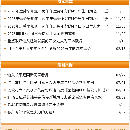
热点文章
2026年运势早知道：丙午年运势不好的4个出生日期之二‘壬子’
11/09
日
2026年运势早知道：丙午年运势不好的4个出生日期之四‘庚子’
11/09
日
2026年运势早知道：丙午年运势不好的4个日期出生人之一‘戊
11/08
子’ 日
2026年阴阳宅风水修造动土入宅择吉需知
11/09
盘点败坏汕头经济发展的四次处人为风水破局
12/16
用一个平凡人的实例八字论断2026马年的流年运势
02/19
最新案例
汕头长平路国新花园看房
07/22
准！准！准！庚子日元生人丙午流年的运势判断实例：
07/01
以公司专职风水师的身份应邀出席《星橙网络科技公司》成立5
04/01
周年庆典
3月8日应邀到汕头东海岸新城为朋友的亲戚堪舆住房风水
03/09
陈老师深耕风水堪舆领域四十余载
12/09
客户的好评就是实力的见证！
12/07