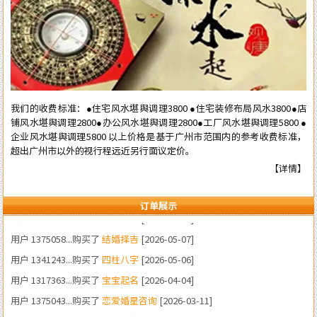
我们的收费标准：●住宅风水堪舆调理3800 ●住宅装修布局风水3800●店
铺风水堪舆调理2800●办公风水堪舆调理2800●工厂风水堪舆调理5800 ●
企业风水堪舆调理5800 以上价格是基于广州市范围内的参考收费标准，
用户 1380233...购买了
装修风水
[2026-06-22]
超出广州市以外的视行程远近另行面议定价。
用户 1383424...购买了
四柱八字
[2026-05-23]
【详情】
用户 1331323...购买了
结婚择吉
[2026-05-21]
用户 1375058...购买了
结婚择吉
[2026-05-07]
订单展示
用户 1341243...购买了
四柱八字
[2026-05-06]
用户 1317363...购买了
宝宝起名
[2026-04-04]
用户 1375043...购买了
恋爱婚星咨询
[2026-03-11]
用户 1364202...购买了
四柱八字
[2026-03-06]
用户 1346898...购买了
流年咨询
[2026-02-19]