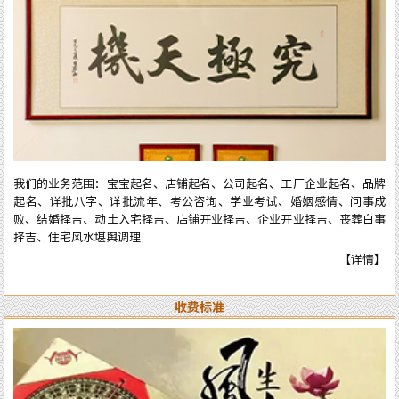
庆择吉等。一生以直言敢断的风格，从不虚言巧语的业德而深受广大各界
人士的高度好评和信赖。时间能证明实力，陈洲先生能够三十多年从业至
今，口碑越来越好，客户越来越多，可想而知陈洲先生的学术修为的高深
程度！ 陈洲先生研究运用易学近四十年、学术上:理论基础高深，博取众
家之长，经验丰富、见解独到、业德高尚。 本公司网站对外服务项目，
全部真人实体进行预测与操作，服务质量绝对精准实用。详情了解可拔打
电话或加微信：15916618178（微信同号），进行咨询了解。
我们的业务范围：宝宝起名、店铺起名、公司起名、工厂企业起名、品牌
起名、详批八字、详批流年、考公咨询、学业考试、婚姻感情、问事成
败、结婚择吉、动土入宅择吉、店铺开业择吉、企业开业择吉、丧葬白事
择吉、住宅风水堪舆调理
【详情】
收费标准