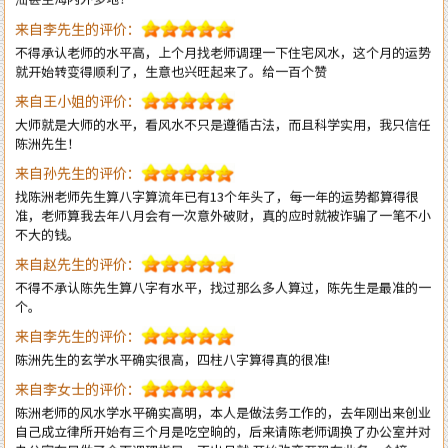
不得承认老师的水平高，上个月找老师调理一下住宅风水，这个月的运势
就开始转变得顺利了，生意也兴旺起来了。给一百个赞
来自王小姐的评价：
大师就是大师的水平，看风水不只是遵循古法，而且科学实用，我只信任
陈洲先生！
来自孙先生的评价：
找陈洲老师先生算八字算流年已有13个年头了，每一年的运势都算得很
准，老师算我去年八月会有一次意外破财，真的应时就被诈骗了一笔不小
不大的钱。
来自赵先生的评价：
不得不承认陈先生算八字有水平，找过那么多人算过，陈先生是最准的一
个。
来自李先生的评价：
陈洲先生的玄学水平确实很高，四柱八字算得真的很准!
来自李女士的评价：
陈洲老师的风水学水平确实高明，本人是做法务工作的，去年刚出来创业
自己成立律所开始有三个月是吃空晌的，后来请陈老师调换了办公室并对
办公室布局做了全面调理指导，不出月就 开始改变至现在业务一个接一
个不停的接单。真心感恩陈老师的指导！