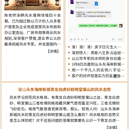
肖生人因命局的不同，运势也各有
争取更大的成就……
不同。为使自己在新的一年里能够
陈老师深耕风水堪舆领域四十余
趋吉避凶行好运，有必要先知先
载，已为超过数以万计的人众多客
觉，提前了解一下2026年十二生
户居家及企业完成居家风水布局和
肖的流年运势情况为未来的一年提
办公室选址、厂房布局等商业风水
前布局，争取更大的成就……
规划,深受客户赞誉,是业界公认的
最具权威风水专家。并且是国内为
准！准！准！庚子日元生人丙午
数不多的资深四柱周易预测师，在
【详情】
流年的运势判断实例：
准到惊人：周易六爻卦占运经典
四十余年的预测生涯中，四柱及周
案例分享
以公司专职风水师的身份应邀出
易预测案例达二、三十万例以上，
席《星橙网络科技公司》成立5
3月8日应邀到汕头东海岸新城为
准确率在98%以上。
周年庆典
朋友的亲戚堪舆住房风水
用一个平凡人的实例八字论断
2026马年的流年运势
客户的好评就是实力的见证！
更多…
论汕头东海岸新城青龙白虎砂和明堂案山的风水态势
风水学论阳宅风水格局，有青龙白虎砂和明堂案山之说，青龙白虎
砂、明堂案山三者有情则格局藏风聚气居而富足兴旺，三者无情则
飞砂走石，格局气散居者贫瘠凋零。那么，就有人问：汕头东海岸
新城风水的青龙白虎砂和明堂案山是怎么看的？风水格局的态势又
是怎么样的呢？对于这些问题的答案就需要先认识一下青龙白虎和
案山的风水概念，自然就能弄明白了…
【详情】