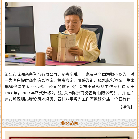
汕头市陈洲商务咨询有限公司，是粤东唯一一家及至全国为数不多的一对
一为客户提供商务信息咨询、投资咨询、情感咨询、风水起名咨询、生命
规律咨询的专业机构。 公司的前身《汕头市周易预测工作室》设立于
1988年，2017年正式升级为《汕头市陈洲商务咨询有限公司》，并在广
州市和深圳市增设风水堪舆、四柱八字咨询工作室连锁分店，全面有针对
性地为在广州市和深圳市工作、生活的广大广州、深圳客户提供咨询服
【详情】
务。 从工作室到公司成立多年来广泛服务于:企业、个人、机构等各类行
业领域，公司对外的服务宗旨是：顾客至上、实在真诚、认真负责、权威
业务范围
可信。近四十年来深得众多新老客户的高度好评和信任。 陈洲先生是三
十年前在汕头市与张克明、胡玉尺名老先生齐名的老牌预测师、风水师。
几十年来专业于四柱八字的预测、周易六爻占卜、风水堪舆调理，各种喜