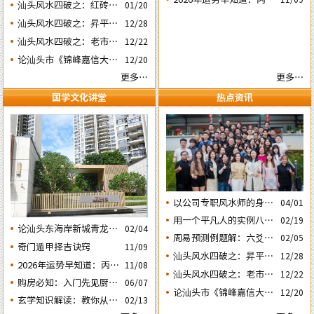
虎砂和明堂案山的风水态
汕头风水四破之：红砖楼
01/20
期之三‘丙子’ 日
年运势不好的4个出生日
势
被拆除破坏了乌桥岛龟地
汕头风水四破之：昇平路
12/28
期之二‘壬子’ 日
风水格局
骑楼拆毁破坏了蜘蛛网的
汕头风水四破之：老市政
12/22
风水局
府楼反向改造破坏了水局
论汕头市《锦峰嘉信大
12/20
风水。
厦》这栋“烂尾王”楼盘
更多…
更多…
与风水态势的关系
国学文化讲堂
热点资讯
以公司专职风水师的身份
04/01
应邀出席《星橙网络科技
用一个平凡人的实例八字
02/19
论汕头东海岸新城青龙白
公司》成立5周年庆典
02/04
论断2026马年的流年运势
周易预测例题解：六爻占
02/05
虎砂和明堂案山的风水态
奇门遁甲择吉诀窍
11/09
卜2026年流年运势卦象分
势
汕头风水四破之：昇平路
12/28
2026年运势早知道：丙午
析
11/08
骑楼拆毁破坏了蜘蛛网的
汕头风水四破之：老市政
12/22
年运势不好的4个日期出
购房必知：入门先见厨房
06/07
风水局
府楼反向改造破坏了水局
生人之一‘戊子’ 日
论汕头市《锦峰嘉信大
12/20
餐厅的户型隐藏着那些弊
玄学知识解读：教你从袁
02/13
风水。
厦》这栋“烂尾王”楼盘
害？
氏命谱《讲命捷径赋》中