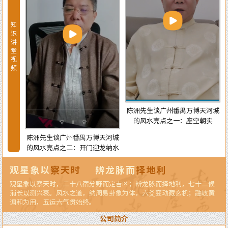
知
识
讲
堂
视
频
宅风水
陈洲先生谈广州番禺万博天河城
的风水亮点之一：座空朝实
陈洲先生谈广州番禺万博天河城
的风水亮点之二：开门迎龙纳水
观星象以
察天时
辨龙脉而
择地利
观星象以察天时，二十八宿分野而定吉凶；辨龙脉而择地利，七十二候
消长以测兴衰。风水之道，纳周易卦象为体，六爻变动藏玄机；融岐黄
调和为用，五运六气贯始终。
公司简介