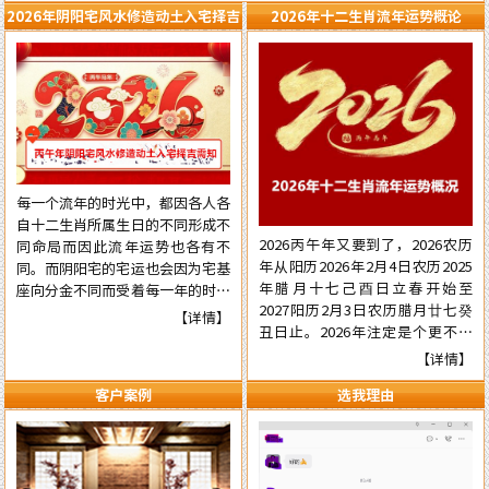
2026年阴阳宅风水修造动土入宅择吉
2026年十二生肖流年运势概论
需知
每一个流年的时光中，都因各人各
自十二生肖所属生日的不同形成不
2026丙午年又要到了，2026农历
同命局而因此流年运势也各有不
年从阳历2026年2月4日农历2025
同。而阴阳宅的宅运也会因为宅基
年腊月十七己酉日立春开始至
座向分金不同而受着每一年的时光
2027阳历2月3日农历腊月廿七癸
气运的不同影响，在阳宅置业建造
【详情】
丑日止。2026年注定是个更不平
和阴宅修造上也有着不一样的风水
常的流年，本年国际形势会更加动
讲究。为使自己在新的一年里能够
【详情】
荡混乱复杂，国内派系斗争逼害严
在阳宅置业建造和阴宅修造的事项
客户案例
选我理由
重，经济更加混乱，行业拢断更加
择吉中做到正确，就需要了解一下
白热化，民营企业压力已至顶端悬
2026年阴阳宅风水修造动土入宅
崖之上。有更多的民营企业被洗牌
择吉的具体要点，为心宜的吉屋修
面临关闭，两极化更加明显。但不
建入宅或阴宅的修造选取到一个能
管怎样，各人有各自的命，十二生
够趋吉避凶的好日辰而做好规划，