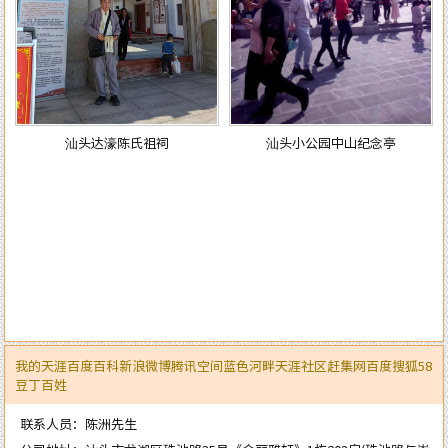
汕头达濠陈氏祖祠
汕头小公园中山纪念亭
我的天涯
百度百科
新浪微博
腾讯空间
蓝色河畔
天涯社区
赶集网
百度
搜狐
58
豆丁
百姓
联系人员：陈洲先生