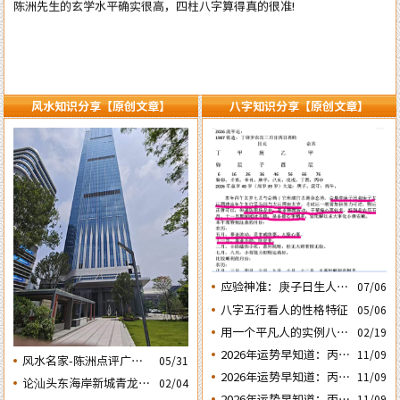
风水知识分享【原创文章】
八字知识分享【原创文章】
应验神准：庚子日生人丙
07/06
午流年运势判断的应验结
八字五行看人的性格特征
05/06
果
用一个平凡人的实例八字
02/19
论断2026马年的流年运势
2026年运势早知道：丙午
11/09
风水名家-陈洲点评广州
05/31
年运势不好的4个出生日
2026年运势早知道：丙午
11/09
广交会芭洲交易中心大楼
论汕头东海岸新城青龙白
02/04
期之四‘庚子’ 日
年运势不好的4个出生日
的风水态势
2026年运势早知道：丙午
11/09