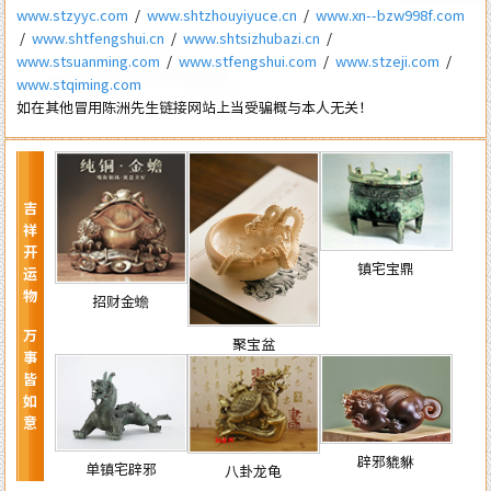
www.stzyyc.com
/
www.shtzhouyiyuce.cn
/
www.xn--bzw998f.com
/
www.shtfengshui.cn
/
www.shtsizhubazi.cn
/
www.stsuanming.com
/
www.stfengshui.com
/
www.stzeji.com
/
www.stqiming.com
如在其他冒用陈洲先生链接网站上当受骗概与本人无关！
吉祥开运物 万事皆如意
镇宅宝鼎
招财金蟾
聚宝盆
辟邪貔貅
单镇宅辟邪
八卦龙龟