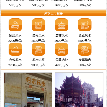
名
宅择吉
580元/次
580元/次
1600元/次
800元/次
风水上门服务
家居风水
装修风水
店铺风水
企业风水
2200元/次
2600元/次
1600元/次
3800元/次
办公风水
风水讲座
公墓选址
安葬择吉
2200元/次
9800元/次
2600元/次
880元/次