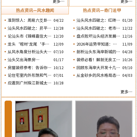
更多…
更多…
与风水态势的关系
正确看八字命局
热点资讯—风水趣闻
热点资讯—奇门遁甲
准到惊人：周易六爻卦占
汕头风水四破之：红砖楼
04/22
01/20
运经典案例分享
被拆除破坏了乌桥岛龟地
汕头风水四破之：昇平路
汕头风水四破之：老市政
12/28
12/22
风水格局
骑楼拆毁破坏了蜘蛛网的
府楼反向改造破坏了水局
论汕头市《锦峰嘉信大
盘点败坏汕头经济发展的
12/20
12/16
风水局
风水。
厦》这栋“烂尾王”楼盘
四次处人为风水破局
龙头‘棺材’龙尾‘手
2026年运势早知道：丙
12/09
11/09
与风水态势的关系
铐’汕头这两栋建筑物是
午年运势不好的4个出生
从风水角度分析汕头大港
剖析汕头东海岸新城的风
07/10
04/28
日期之四‘庚子’ 日
否隐藏着风水造局的悬
河产城融合示范区何时能
水大局态势为购房者提供
汕头又出海景房​​​​​笋盘！很
装修必看！解剖无良工匠
10/26
01/17
念？
兴旺？
更好的建议
是怎样使用魔咒在人家房
多人都在问：腾瑞滨海湾
房屋装修参考：告诉你房
回顾东海岸大开发十几
10/12
09/10
屋中“放蛊” 害人的？
楼盘的风水态势怎么样？
子装修时鲁班法的催财催
年：再看看有那些楼盘的
论住宅室内外形煞和气煞
从金砂乡的风水格局态势
07/01
04/03
官催文昌方法
风水格局会比较好？
的危害及可化与不可化的
分析金凤城旺势昙花一现
应邀到广州珠江新城太平
10/28
区别
的原因
洋金融大厦堪舆调理风水
更多…