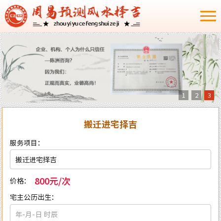
1
2
3
搬迁进宅择吉
服务项目：
800元/次
价格：
宅主公历出生：