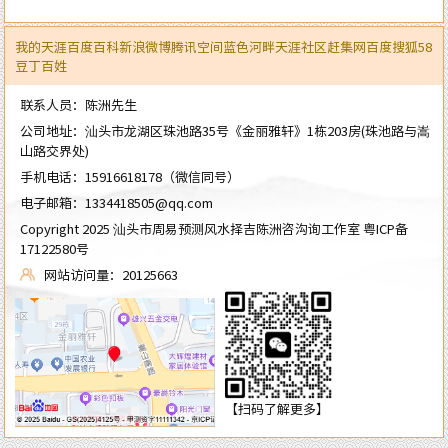
我的天涯
百度百科
新浪微博
腾讯空间
蓝色河畔
天涯社区
赶集网
百度
搜狐
58
豆丁
百姓
联系人员：陈洲先生
公司地址：汕头市龙湖区珠池路35号《金丽雅轩》1栋203房(珠池路与嵩
山路交界处)
手机电话：
15916618178
（微信同号）
电子邮箱：
1334418505@qq.com
Copyright 2025 汕头市周易预测风水择吉陈洲咨沟询工作室
粤ICP备
17122580号
网站访问量：20125663
【扫码了解更多】