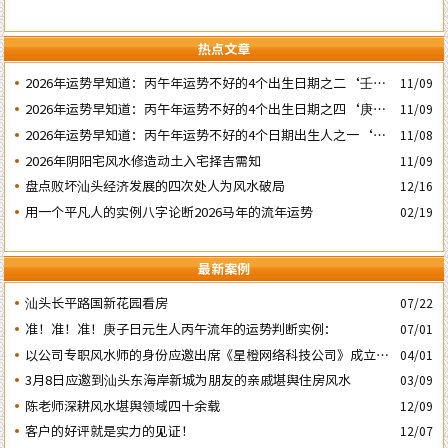
热点文章
2026年运势早知道：丙午年运势不好的4个出生日期之二‘壬子’
11/09
日
2026年运势早知道：丙午年运势不好的4个出生日期之四‘庚子’
11/09
日
2026年运势早知道：丙午年运势不好的4个日期出生人之一‘戊
11/08
子’ 日
2026年阴阳宅风水修造动土入宅择吉需知
11/09
盘点败坏汕头经济发展的四次处人为风水破局
12/16
用一个平凡人的实例八字论断2026马年的流年运势
02/19
最新案例
汕头长平路国新花园看房
07/22
准！准！准！庚子日元生人丙午流年的运势判断实例：
07/01
以公司专职风水师的身份应邀出席《星橙网络科技公司》成立5
04/01
周年庆典
3月8日应邀到汕头东海岸新城为朋友的亲戚堪舆住房风水
03/09
陈老师深耕风水堪舆领域四十余载
12/09
客户的好评就是实力的见证！
12/07