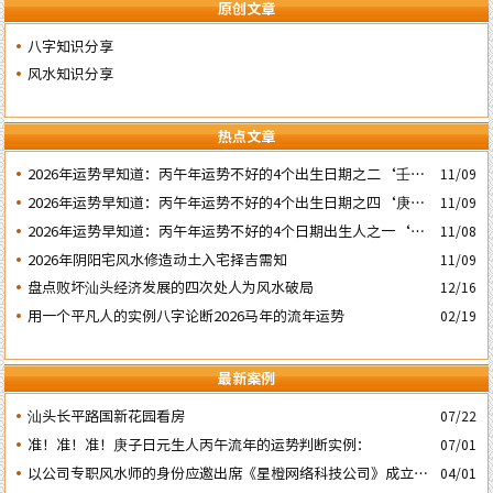
原创文章
八字知识分享
风水知识分享
热点文章
2026年运势早知道：丙午年运势不好的4个出生日期之二‘壬子’
11/09
日
2026年运势早知道：丙午年运势不好的4个出生日期之四‘庚子’
11/09
日
2026年运势早知道：丙午年运势不好的4个日期出生人之一‘戊
11/08
子’ 日
2026年阴阳宅风水修造动土入宅择吉需知
11/09
盘点败坏汕头经济发展的四次处人为风水破局
12/16
用一个平凡人的实例八字论断2026马年的流年运势
02/19
最新案例
汕头长平路国新花园看房
07/22
准！准！准！庚子日元生人丙午流年的运势判断实例：
07/01
以公司专职风水师的身份应邀出席《星橙网络科技公司》成立5
04/01