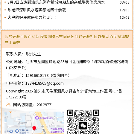
周年庆典
3月8日应邀到汕头东海岸新城为朋友的亲戚堪舆住房风水
03/09
陈老师深耕风水堪舆领域四十余载
12/09
客户的好评就是实力的见证！
12/07
我的天涯
百度百科
新浪微博
腾讯空间
蓝色河畔
天涯社区
赶集网
百度
搜狐
58
豆丁
百姓
联系人员：陈洲先生
公司地址：汕头市龙湖区珠池路35号《金丽雅轩》1栋203房(珠池路与嵩
山路交界处)
手机电话：
15916618178
（微信同号）
电子邮箱：
1334418505@qq.com
Copyright 2025 汕头市周易预测风水择吉陈洲咨沟询工作室
粤ICP备
17122580号
网站访问量：20129771