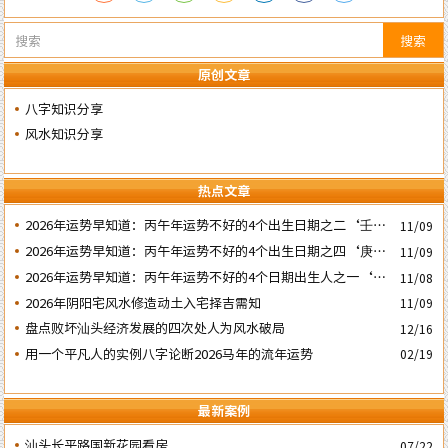
搜索
原创文章
八字知识分享
风水知识分享
热点文章
2026年运势早知道：丙午年运势不好的4个出生日期之二‘壬子’
11/09
日
2026年运势早知道：丙午年运势不好的4个出生日期之四‘庚子’
11/09
日
2026年运势早知道：丙午年运势不好的4个日期出生人之一‘戊
11/08
子’ 日
2026年阴阳宅风水修造动土入宅择吉需知
11/09
盘点败坏汕头经济发展的四次处人为风水破局
12/16
用一个平凡人的实例八字论断2026马年的流年运势
02/19
最新案例
汕头长平路国新花园看房
07/22