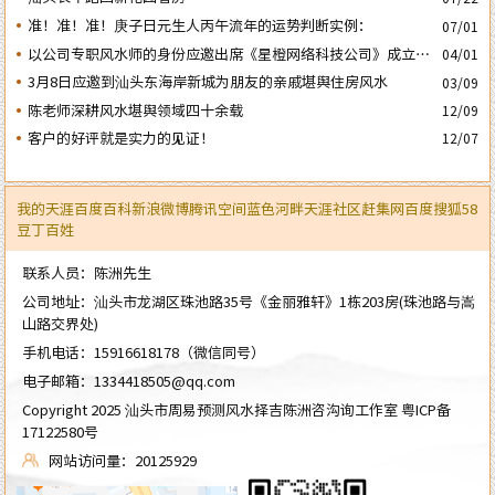
准！准！准！庚子日元生人丙午流年的运势判断实例：
07/01
以公司专职风水师的身份应邀出席《星橙网络科技公司》成立5
04/01
周年庆典
3月8日应邀到汕头东海岸新城为朋友的亲戚堪舆住房风水
03/09
陈老师深耕风水堪舆领域四十余载
12/09
客户的好评就是实力的见证！
12/07
我的天涯
百度百科
新浪微博
腾讯空间
蓝色河畔
天涯社区
赶集网
百度
搜狐
58
豆丁
百姓
联系人员：陈洲先生
公司地址：汕头市龙湖区珠池路35号《金丽雅轩》1栋203房(珠池路与嵩
山路交界处)
手机电话：
15916618178
（微信同号）
电子邮箱：
1334418505@qq.com
Copyright 2025 汕头市周易预测风水择吉陈洲咨沟询工作室
粤ICP备
17122580号
网站访问量：20125929