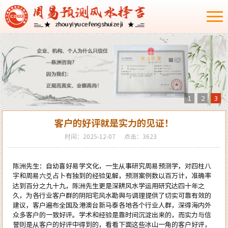
1
2
3
客户的好评就是实力的见证！
时间：2025-12-07
点击：3623
陈洲先生：自幼喜好
易学
文化，一生从事研究周易预测学，对
四柱八
字
和
周易六爻
占卜有独到的经验见解，预测案例数以百万计，准确率
达到百分之九十九，陈洲先生更是深耕
风水
学运用研究达四十年之
久，为各行业客户群的阴阳宅
风水勘舆
与调理提供了切实可靠有效的
建议，客户遍布全国及港澳台新马泰各地各个行业人群，深得海内外
众多客户的一致好评。学术和经验是靠时间沉淀出来的，而实力与信
誉则是从客户的好评中得到的，看看下面这些冰山一角的客户好评，