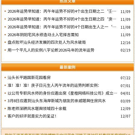
热点文章
2026年运势早知道：丙午年运势不好的4个出生日期之二‘壬子’
11/09
日
2026年运势早知道：丙午年运势不好的4个出生日期之四‘庚子’
11/09
日
2026年运势早知道：丙午年运势不好的4个日期出生人之一‘戊
11/08
子’ 日
2026年阴阳宅风水修造动土入宅择吉需知
11/09
盘点败坏汕头经济发展的四次处人为风水破局
12/16
用一个平凡人的实例八字论断2026马年的流年运势
02/19
最新案例
汕头长平路国新花园看房
07/22
准！准！准！庚子日元生人丙午流年的运势判断实例：
07/01
以公司专职风水师的身份应邀出席《星橙网络科技公司》成立5
04/01
周年庆典
3月8日应邀到汕头东海岸新城为朋友的亲戚堪舆住房风水
03/09
陈老师深耕风水堪舆领域四十余载
12/09
客户的好评就是实力的见证！
12/07