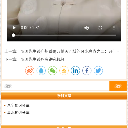
上一篇: 陈洲先生谈广州番禺万博天河城的风水亮点之二：开门迎
龙纳水
下一篇: 陈洲先生谈购房讲究视频
搜索
原创文章
八字知识分享
风水知识分享