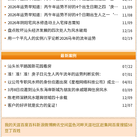
日
2026年运势早知道：丙午年运势不好的4个出生日期之四‘庚子’
11/09
日
2026年运势早知道：丙午年运势不好的4个日期出生人之一‘戊
11/08
子’ 日
2026年阴阳宅风水修造动土入宅择吉需知
11/09
盘点败坏汕头经济发展的四次处人为风水破局
12/16
用一个平凡人的实例八字论断2026马年的流年运势
02/19
最新案例
汕头长平路国新花园看房
07/22
准！准！准！庚子日元生人丙午流年的运势判断实例：
07/01
以公司专职风水师的身份应邀出席《星橙网络科技公司》成立5
04/01
周年庆典
3月8日应邀到汕头东海岸新城为朋友的亲戚堪舆住房风水
03/09
陈老师深耕风水堪舆领域四十余载
12/09
客户的好评就是实力的见证！
12/07
我的天涯
百度百科
新浪微博
腾讯空间
蓝色河畔
天涯社区
赶集网
百度
搜狐
58
豆丁
百姓