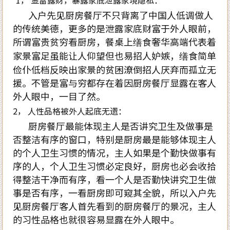
1， 显富露财，暴露家底泄露家境隐私：
入户先见厨房餐厅不只背离了中国人低调做人
的传统美德，更多的是泄露家底财富于外人眼前，
所谓富贵贫穷看厨房，餐桌上缮食奢华高端代表着
家景富足虽能让人仰望但也易招人妒嫉，缮食简单
俭仆低档反映出家景的贫困潦倒招人厌弃而孤立无
援。不管是富与穷都存在着因厨房餐厅显露在客人
外人眼中，一目了然。
2， 人性品格被外人起底无遗：
厨房餐厅最能体现主人是否讲究卫生及做事是
否整洁有序的窗口，特别是厨房最是能够体现主人
的个人卫生习惯的情况，主人如果是个勤快做事有
序的人，个人卫生习惯必定良好，厨房也必会收拾
得整洁干净而有序，看一个人是否勤快讲究卫生做
事是否有序，一看厨房即可窥其全貌，所以入户先
见厨房餐厅客人首先看到的厨房餐厅的景况，主人
的习性品格也就很容易显露在外人眼中。