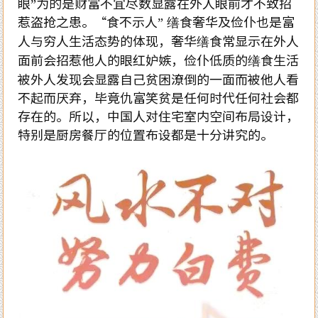
眼”为的是财富不宜尽数显露在外人眼前才不致招
惹盗抢之患。“食不示人” 缮食奢华及俭仆也是富
人与穷人生活态势的体现，奢华缮食常显示在外人
面前会招惹他人的眼红妒嫉，俭仆低质的缮食生活
被外人发现会显露自己贫困潦倒的一面而被他人看
不起而厌弃，毕竟仇富笑贫是任何时代任何社会都
存在的。所以，中国人对住宅室内空间布局设计，
特别是厨房餐厅的位置布设都是十分讲究的。