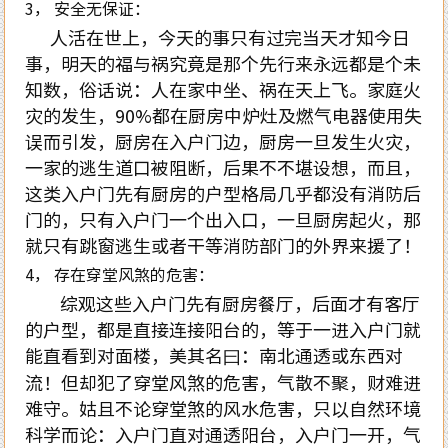
3， 安全无保证：
人活在世上，今天的事只有过完当天才知今日
事，明天的福与祸究竟是那个先行来永远都是个未
知数，俗话说：人在家中坐、祸在天上飞。家庭火
灾的发生，90%都在厨房中炉灶及燃气电器使用失
误而引发，厨房在入户门边，厨房一旦发生火灾，
一家的逃生道口被阻断，后果不不堪设想，而且，
这类入户门先有厨房的户型格局几乎都没有消防后
门的，只有入户门一个出入口，一旦厨房起火，那
就只有跳窗逃生或者干等消防部门的外界来援了！
4， 存在穿堂风煞的危害：
综观这些入户门先有厨房餐厅，后面才有客厅
的户型，都是直接连接阳台的，等于一进入户门就
能直看到对面楼，美其名曰：南北通透或东西对
流！但却犯了穿堂风煞的危害，气散不聚，财难进
难守。姑且不论穿堂煞的风水危害，只以自然环境
科学而论：入户门直对通透阳台，入户门一开，气