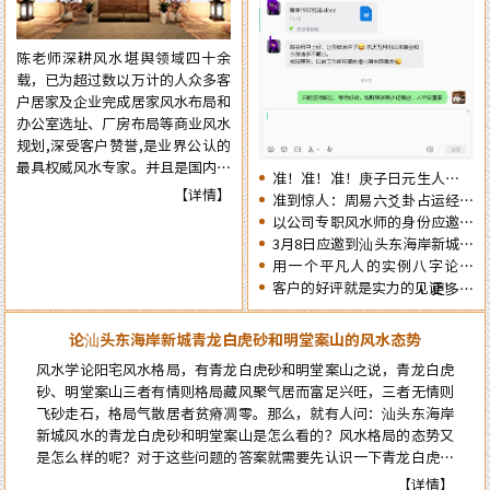
肖生人因命局的不同，运势也各有
争取更大的成就……
不同。为使自己在新的一年里能够
陈老师深耕风水堪舆领域四十余
趋吉避凶行好运，有必要先知先
载，已为超过数以万计的人众多客
觉，提前了解一下2026年十二生
户居家及企业完成居家风水布局和
肖的流年运势情况为未来的一年提
办公室选址、厂房布局等商业风水
前布局，争取更大的成就……
规划,深受客户赞誉,是业界公认的
最具权威风水专家。并且是国内为
准！准！准！庚子日元生人丙午
数不多的资深四柱周易预测师，在
【详情】
流年的运势判断实例：
准到惊人：周易六爻卦占运经典
四十余年的预测生涯中，四柱及周
案例分享
以公司专职风水师的身份应邀出
易预测案例达二、三十万例以上，
席《星橙网络科技公司》成立5
3月8日应邀到汕头东海岸新城为
准确率在98%以上。
周年庆典
朋友的亲戚堪舆住房风水
用一个平凡人的实例八字论断
2026马年的流年运势
客户的好评就是实力的见证！
更多…
论汕头东海岸新城青龙白虎砂和明堂案山的风水态势
风水学论阳宅风水格局，有青龙白虎砂和明堂案山之说，青龙白虎
砂、明堂案山三者有情则格局藏风聚气居而富足兴旺，三者无情则
飞砂走石，格局气散居者贫瘠凋零。那么，就有人问：汕头东海岸
新城风水的青龙白虎砂和明堂案山是怎么看的？风水格局的态势又
是怎么样的呢？对于这些问题的答案就需要先认识一下青龙白虎和
案山的风水概念，自然就能弄明白了…
【详情】