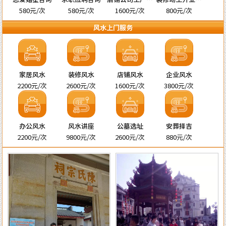
名
宅择吉
580元/次
580元/次
1600元/次
800元/次
风水上门服务
家居风水
装修风水
店铺风水
企业风水
2200元/次
2600元/次
1600元/次
3800元/次
办公风水
风水讲座
公墓选址
安葬择吉
2200元/次
9800元/次
2600元/次
880元/次