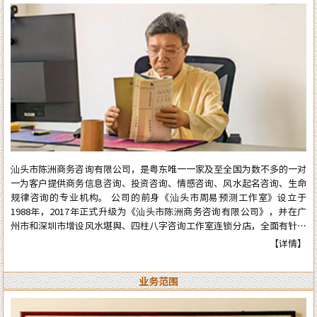
汕头市陈洲商务咨询有限公司，是粤东唯一一家及至全国为数不多的一对
一为客户提供商务信息咨询、投资咨询、情感咨询、风水起名咨询、生命
规律咨询的专业机构。 公司的前身《汕头市周易预测工作室》设立于
1988年，2017年正式升级为《汕头市陈洲商务咨询有限公司》，并在广
州市和深圳市增设风水堪舆、四柱八字咨询工作室连锁分店，全面有针对
性地为在广州市和深圳市工作、生活的广大广州、深圳客户提供咨询服
【详情】
务。 从工作室到公司成立多年来广泛服务于:企业、个人、机构等各类行
业领域，公司对外的服务宗旨是：顾客至上、实在真诚、认真负责、权威
业务范围
可信。近四十年来深得众多新老客户的高度好评和信任。 陈洲先生是三
十年前在汕头市与张克明、胡玉尺名老先生齐名的老牌预测师、风水师。
几十年来专业于四柱八字的预测、周易六爻占卜、风水堪舆调理，各种喜