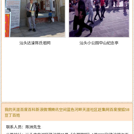
汕头达濠陈氏祖祠
汕头小公园中山纪念亭
我的天涯
百度百科
新浪微博
腾讯空间
蓝色河畔
天涯社区
赶集网
百度
搜狐
58
豆丁
百姓
联系人员：陈洲先生