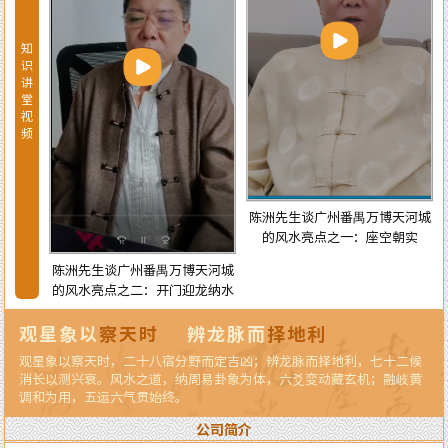
知
识
讲
堂
视
频
宅风水
陈洲先生谈广州番禺万博天河城
的风水亮点之一：座空朝实
陈洲先生谈广州番禺万博天河城
的风水亮点之二：开门迎龙纳水
观星象以
察天时
辨龙脉而
择地利
观星象以察天时，二十八宿分野而定吉凶；辨龙脉而择地利，七十二候
消长以测兴衰。风水之道，纳周易卦象为体，六爻变动藏玄机；融岐黄
调和为用，五运六气贯始终。
公司简介