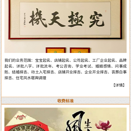
庆择吉等。一生以直言敢断的风格，从不虚言巧语的业德而深受广大各界
人士的高度好评和信赖。时间能证明实力，陈洲先生能够三十多年从业至
今，口碑越来越好，客户越来越多，可想而知陈洲先生的学术修为的高深
程度！ 陈洲先生研究运用易学近四十年、学术上:理论基础高深，博取众
家之长，经验丰富、见解独到、业德高尚。 本公司网站对外服务项目，
全部真人实体进行预测与操作，服务质量绝对精准实用。详情了解可拔打
电话或加微信：15916618178（微信同号），进行咨询了解。
我们的业务范围：宝宝起名、店铺起名、公司起名、工厂企业起名、品牌
起名、详批八字、详批流年、考公咨询、学业考试、婚姻感情、问事成
败、结婚择吉、动土入宅择吉、店铺开业择吉、企业开业择吉、丧葬白事
择吉、住宅风水堪舆调理
【详情】
收费标准