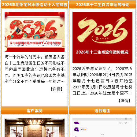
2026年阴阳宅风水修造动土入宅择吉
2026年十二生肖流年运势概论
需知
每一个流年的时光中，都因各人各
自十二生肖所属生日的不同形成不
2026丙午年又要到了，2026农历
同命局而因此流年运势也各有不
年从阳历2026年2月4日农历2025
同。而阴阳宅的宅运也会因为宅基
年腊月十七己酉日立春开始至
座向分金不同而受着每一年的时光
2027阳历2月3日农历腊月廿七癸
气运的不同影响，在阳宅置业建造
【详情】
丑日止。2026年注定是个更不平
和阴宅修造上也有着不一样的风水
常的流年，本年国际形势会更加动
讲究。为使自己在新的一年里能够
【详情】
荡混乱复杂，国内派系斗争逼害严
在阳宅置业建造和阴宅修造的事项
客户案例
选我理由
重，经济更加混乱，行业拢断更加
择吉中做到正确，就需要了解一下
白热化，民营企业压力已至顶端悬
2026年阴阳宅风水修造动土入宅
崖之上。有更多的民营企业被洗牌
择吉的具体要点，为心宜的吉屋修
面临关闭，两极化更加明显。但不
建入宅或阴宅的修造选取到一个能
管怎样，各人有各自的命，十二生
够趋吉避凶的好日辰而做好规划，