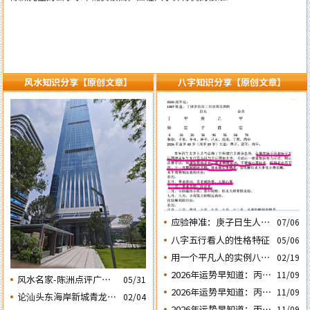
风水知识分享【原创文章】
八字知识分享【原创文章】
应验神准：庚子日生人丙
07/06
午流年运势判断的应验结
八字五行看人的性格特征
05/06
果
用一个平凡人的实例八字
02/19
论断2026马年的流年运势
2026年运势早知道：丙午
11/09
风水名家-陈洲点评广州
05/31
年运势不好的4个出生日
2026年运势早知道：丙午
11/09
广交会芭洲交易中心大楼
论汕头东海岸新城青龙白
02/04
期之四‘庚子’ 日
年运势不好的4个出生日
的风水态势
2026年运势早知道：丙午
11/09