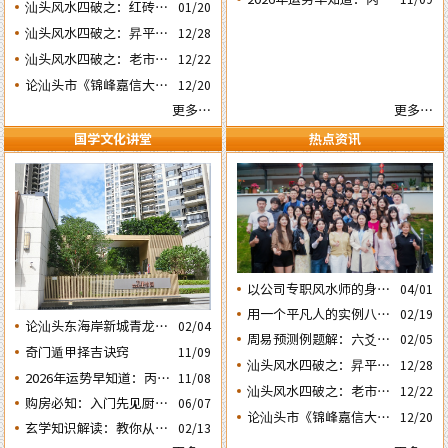
虎砂和明堂案山的风水态
汕头风水四破之：红砖楼
01/20
期之三‘丙子’ 日
年运势不好的4个出生日
势
被拆除破坏了乌桥岛龟地
汕头风水四破之：昇平路
12/28
期之二‘壬子’ 日
风水格局
骑楼拆毁破坏了蜘蛛网的
汕头风水四破之：老市政
12/22
风水局
府楼反向改造破坏了水局
论汕头市《锦峰嘉信大
12/20
风水。
厦》这栋“烂尾王”楼盘
更多…
更多…
与风水态势的关系
国学文化讲堂
热点资讯
以公司专职风水师的身份
04/01
应邀出席《星橙网络科技
用一个平凡人的实例八字
02/19
论汕头东海岸新城青龙白
公司》成立5周年庆典
02/04
论断2026马年的流年运势
周易预测例题解：六爻占
02/05
虎砂和明堂案山的风水态
奇门遁甲择吉诀窍
11/09
卜2026年流年运势卦象分
势
汕头风水四破之：昇平路
12/28
2026年运势早知道：丙午
析
11/08
骑楼拆毁破坏了蜘蛛网的
汕头风水四破之：老市政
12/22
年运势不好的4个日期出
购房必知：入门先见厨房
06/07
风水局
府楼反向改造破坏了水局
生人之一‘戊子’ 日
论汕头市《锦峰嘉信大
12/20
餐厅的户型隐藏着那些弊
玄学知识解读：教你从袁
02/13
风水。
厦》这栋“烂尾王”楼盘
害？
氏命谱《讲命捷径赋》中