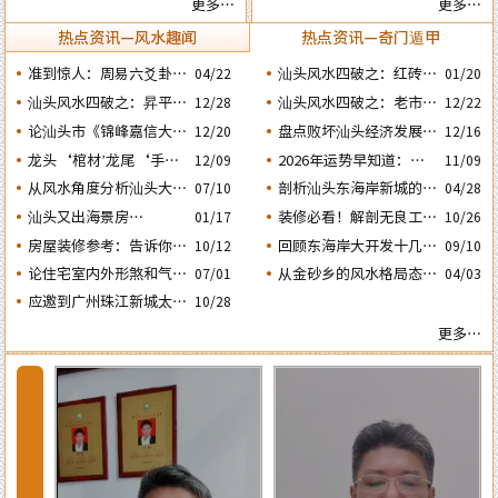
更多…
更多…
与风水态势的关系
正确看八字命局
热点资讯—风水趣闻
热点资讯—奇门遁甲
准到惊人：周易六爻卦占
汕头风水四破之：红砖楼
04/22
01/20
运经典案例分享
被拆除破坏了乌桥岛龟地
汕头风水四破之：昇平路
汕头风水四破之：老市政
12/28
12/22
风水格局
骑楼拆毁破坏了蜘蛛网的
府楼反向改造破坏了水局
论汕头市《锦峰嘉信大
盘点败坏汕头经济发展的
12/20
12/16
风水局
风水。
厦》这栋“烂尾王”楼盘
四次处人为风水破局
龙头‘棺材’龙尾‘手
2026年运势早知道：丙
12/09
11/09
与风水态势的关系
铐’汕头这两栋建筑物是
午年运势不好的4个出生
从风水角度分析汕头大港
剖析汕头东海岸新城的风
07/10
04/28
日期之四‘庚子’ 日
否隐藏着风水造局的悬
河产城融合示范区何时能
水大局态势为购房者提供
汕头又出海景房​​​​​笋盘！很
装修必看！解剖无良工匠
10/26
01/17
念？
兴旺？
更好的建议
是怎样使用魔咒在人家房
多人都在问：腾瑞滨海湾
房屋装修参考：告诉你房
回顾东海岸大开发十几
10/12
09/10
屋中“放蛊” 害人的？
楼盘的风水态势怎么样？
子装修时鲁班法的催财催
年：再看看有那些楼盘的
论住宅室内外形煞和气煞
从金砂乡的风水格局态势
07/01
04/03
官催文昌方法
风水格局会比较好？
的危害及可化与不可化的
分析金凤城旺势昙花一现
应邀到广州珠江新城太平
10/28
区别
的原因
洋金融大厦堪舆调理风水
更多…