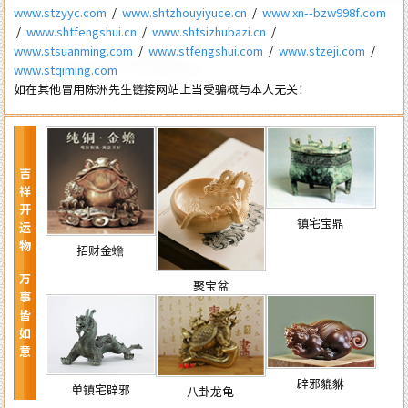
www.stzyyc.com
/
www.shtzhouyiyuce.cn
/
www.xn--bzw998f.com
/
www.shtfengshui.cn
/
www.shtsizhubazi.cn
/
www.stsuanming.com
/
www.stfengshui.com
/
www.stzeji.com
/
www.stqiming.com
如在其他冒用陈洲先生链接网站上当受骗概与本人无关！
吉祥开运物 万事皆如意
镇宅宝鼎
招财金蟾
聚宝盆
辟邪貔貅
单镇宅辟邪
八卦龙龟